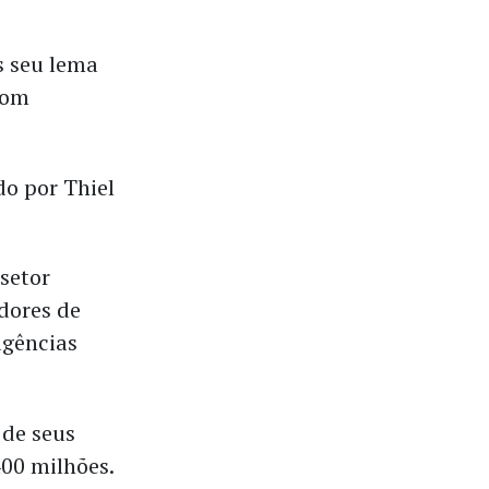
s seu lema
com
o por Thiel
setor
dores de
agências
 de seus
400 milhões.