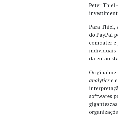
Peter Thiel 
investiment
Para Thiel,
do PayPal p
combater e 
individuais 
da então st
Originalme
analytics
e 
interpretaçã
softwares p
gigantescas
organizaçõe