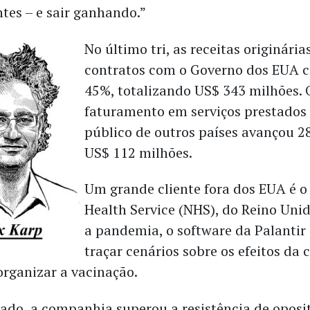
tes – e sair ganhando.”
No último tri, as receitas originária
contratos com o Governo dos EUA 
45%, totalizando US$ 343 milhões. 
faturamento em serviços prestados 
público de outros países avançou 2
US$ 112 milhões.
Um grande cliente fora dos EUA é o
Health Service (NHS), do Reino Uni
a pandemia, o software da Palantir
traçar cenários sobre os efeitos da 
organizar a vacinação.
ado, a companhia superou a resistência de oposit