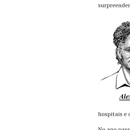
surpreenden
hospitais e 
No ano pass