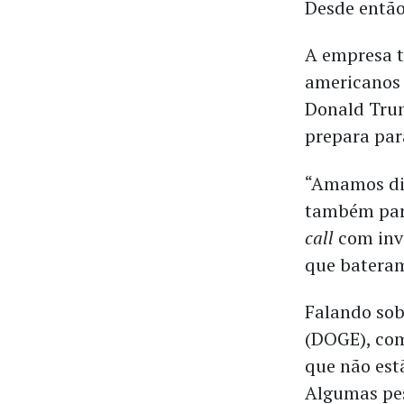
Desde então
A empresa 
americanos 
Donald Trum
prepara par
“Amamos dis
também para
call
com inve
que bateram
Falando sob
(DOGE), com
que não est
Algumas pes