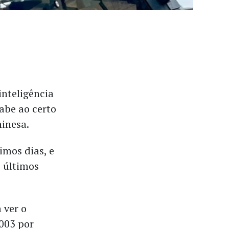
nteligência
abe ao certo
hinesa.
imos dias, e
 últimos
 ver o
2003 por