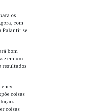
para os
Agora, com
 Palantir se
será bom
isse em um
e resultados
ciency
xpõe coisas
lução.
er coisas