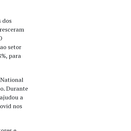
s dos
cresceram
O
ao setor
8%, para
 National
do. Durante
 ajudou a
covid nos
ores e