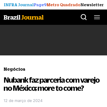
INFRA Journal
Page9
Metro Quadrado
Newsletter
Brazil
Journal
Negócios
Nubank faz parceria com varejo
no México; more to come?
12 de março de 2024