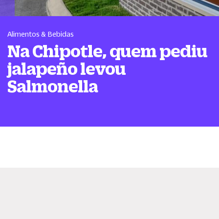
Alimentos & Bebidas
Na Chipotle, quem pediu
jalapeño levou
Salmonella