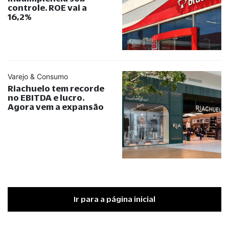
controle. ROE vai a
16,2%
Varejo & Consumo
Riachuelo tem recorde
no EBITDA e lucro.
Agora vem a expansão
Ir para a página inicial