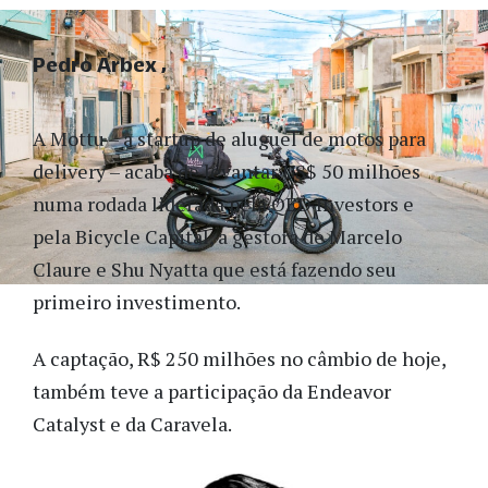
Pedro Arbex
A Mottu – a startup de aluguel de motos para
delivery – acaba de levantar US$ 50 milhões
numa rodada liderada pela QED Investors e
pela Bicycle Capital, a gestora de Marcelo
Claure e Shu Nyatta que está fazendo seu
primeiro investimento.
A captação, R$ 250 milhões no câmbio de hoje,
também teve a participação da Endeavor
Catalyst e da Caravela.