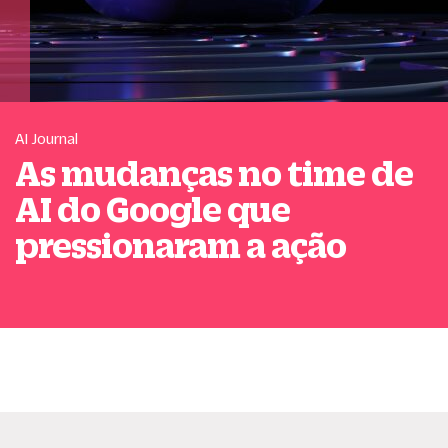
AI Journal
As mudanças no time de
AI do Google que
pressionaram a ação