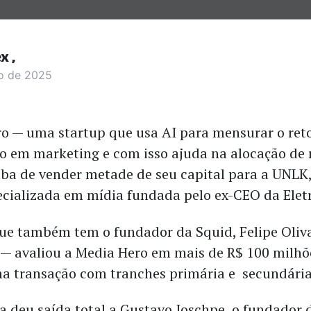
ex
o de 2025
o — uma startup que usa AI para mensurar o ret
o em marketing e com isso ajuda na alocação de 
a de vender metade de seu capital para a UNLK
ecializada em mídia fundada pelo ex-CEO da Elet
e também tem o fundador da Squid, Felipe Oliv
— avaliou a Media Hero em mais de R$ 100 milhõ
ma transação com tranches primária e
secundária
a deu saída total a Gustavo Ioschpe, o fundador 