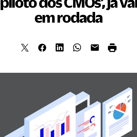
piloto dos CMOs’, já v
em rodada