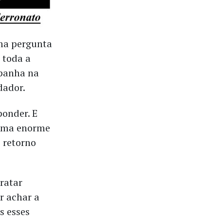
uma pergunta
 toda a
mpanha na
dador.
onder. E
lema enorme
 retorno
ratar
r achar a
s esses