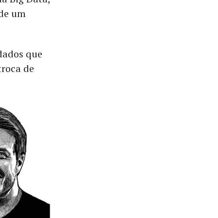
 de um
 dados que
troca de