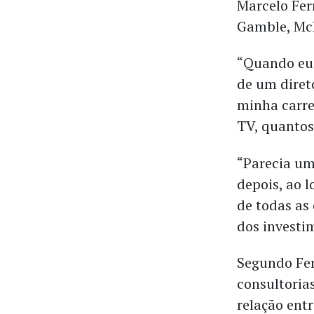
Marcelo Fer
Gamble, McD
“Quando eu 
de um diret
minha carre
TV, quantos
“Parecia um
depois, ao 
de todas as
dos invest
Segundo Fer
consultoria
relação ent