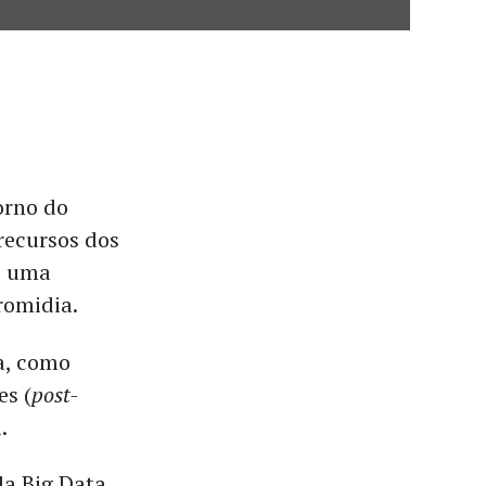
orno do
recursos dos
, uma
romidia.
a, como
es (
post-
.
da Big Data,