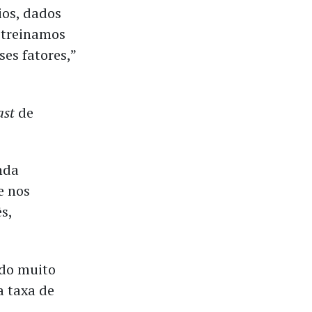
os, dados
e treinamos
es fatores,”
ast
de
nda
e nos
s,
ido muito
a taxa de