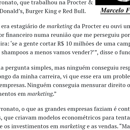
ronato, que trabalhou na Procter &
onald’s, Burger King e Red Bull.
era estagiário de
marketing
da Procter eu ouvi 
or financeiro numa reunião que me perseguiu por
ira: ‘se a gente cortar R$ 10 milhões de uma ca
 shampoos a menos vamos vender?’”, disse o fun
a pergunta simples, mas ninguém conseguiu resp
longo da minha carreira, vi que esse era um prob
 empresas. Ninguém conseguia mensurar direito o
imentos em
marketing
.”
ronato, o que as grandes empresas faziam é cont
s, que criavam modelos econométricos para tenta
re os investimentos em
marketing
e as vendas. “Ma