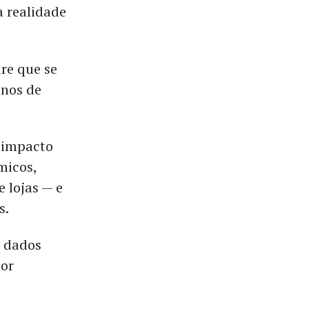
 realidade
re que se
anos de
m impacto
micos,
 lojas — e
s.
e dados
por