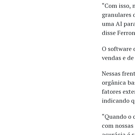
“Com isso, 
granulares 
uma AI para
disse Ferro
O software
vendas e de
Nessas frent
orgânica b
fatores ext
indicando q
“Quando o c
com nossas 
acurácia é 