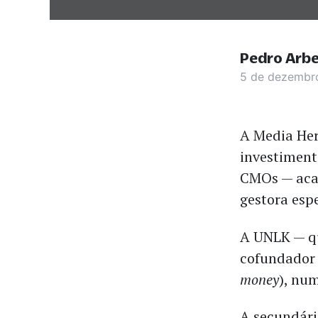
Pedro Arb
5 de dezembr
A Media Her
investiment
CMOs — acab
gestora esp
A UNLK — qu
cofundador 
money
), nu
A secundári