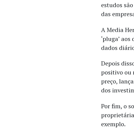
estudos são
das empresas
A Media Her
‘pluga’ aos
dados diári
Depois diss
positivo ou
preço, lanç
dos investi
Por fim, o 
proprietári
exemplo.