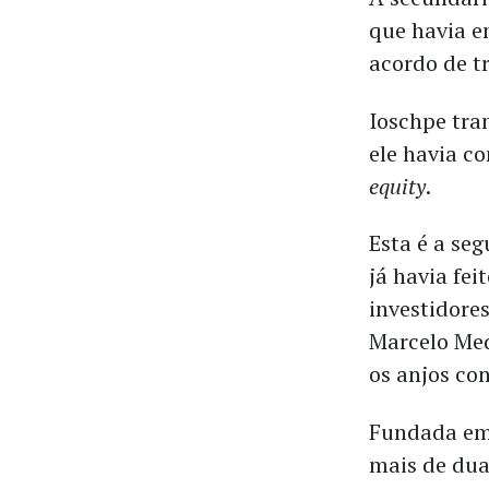
que havia e
acordo de t
Ioschpe tra
ele havia c
equity
.
Esta é a se
já havia fe
investidore
Marcelo Med
os anjos co
Fundada em 
mais de dua