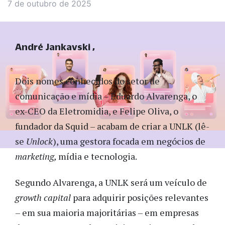
7 de outubro de 2025
André Jankavski
Dois nomes conhecidos do setor de
comunicação e mídia – Eduardo Alvarenga, o
ex-CEO da Eletromidia, e Felipe Oliva, o
fundador da Squid – acabam de criar a UNLK (lê-
se
Unlock
), uma gestora focada em negócios de
marketing,
mídia e tecnologia.
Segundo Alvarenga, a UNLK será um veículo de
growth
capital
para adquirir posições relevantes
– em sua maioria majoritárias – em empresas