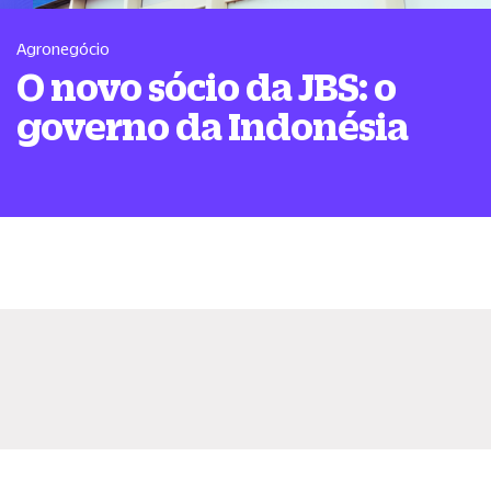
Agronegócio
O novo sócio da JBS: o
governo da Indonésia