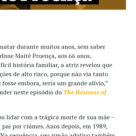
matar durante muitos anos, sem saber
 disse Maitê Proença, aos 66 anos.
cil história familiar, a atriz revelou que
ções de alto risco, porque não via tanto
u fosse embora, seria um grande alívio,”
onder neste episódio do
The Business of
ou lidar com a trágica morte de sua mãe –
 pai por ciúmes. Anos depois, em 1989,
u. Na sequência, seu irmão adotivo também