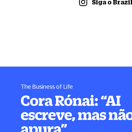
Siga o Braz
The Business of Life
Cora Rónai:
“
AI
escreve, mas nã
apura
”