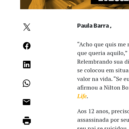
Paula Barra
“Acho que quis me 
que queria aquilo,”
Relembrando sua difí
se colocou em situa
valor na vida. “Se e
afirmou a Nilton B
Life
.
Aos 12 anos, precis
assassinada por seu
seu pai se suicido