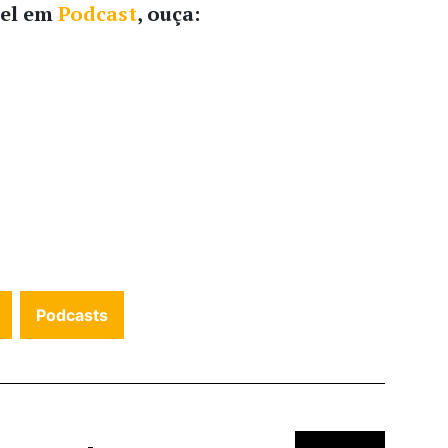
el em
Podcast
, ouça:
Podcasts