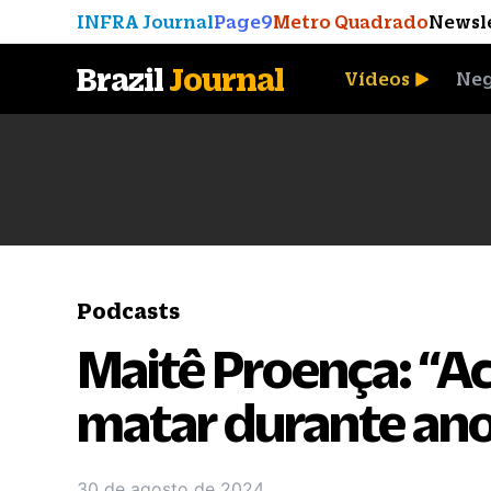
INFRA Journal
Page9
Metro Quadrado
Newsl
Brazil
Journal
Vídeos
Neg
A Moeda que Vingou
Podcasts
Maitê Proença: “A
matar durante ano
30 de agosto de 2024