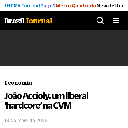
INFRA Journal
Page9
Metro Quadrado
Newsletter
Brazil
Journal
Economia
João Accioly, um liberal
‘hardcore’ na CVM
13 de maio de 2022