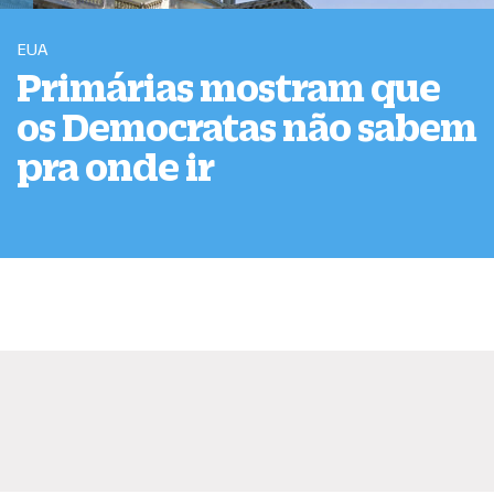
EUA
Primárias mostram que
os Democratas não sabem
pra onde ir