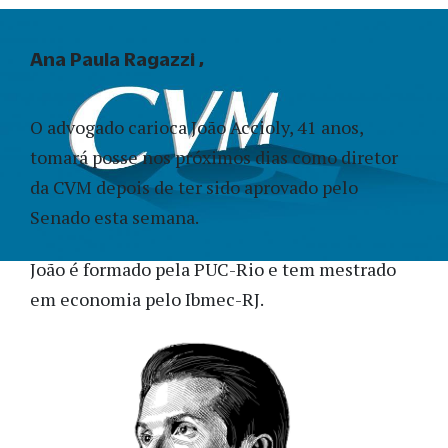
Ana Paula Ragazzi
O advogado carioca João Accioly, 41 anos,
tomará posse nos próximos dias como diretor
da CVM depois de ter sido aprovado pelo
Senado esta semana.
João é formado pela PUC-Rio e tem mestrado
em economia pelo Ibmec-RJ.