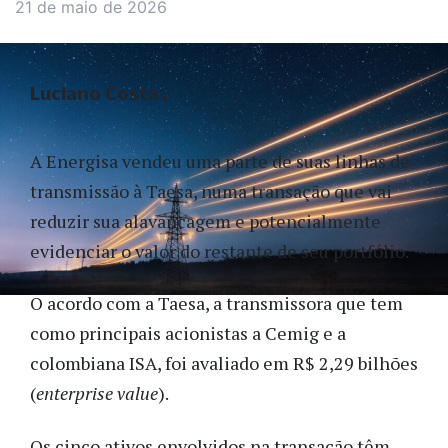
21 de maio de 2026
Luciano Costa
A Energisa vendeu uma parte de suas linhas de
transmissão à Taesa, numa transação que vai
reduzir sua alavancagem e potencialmente
evidenciar o valor do restante de seu portfólio.
O acordo com a Taesa, a transmissora que tem
como principais acionistas a Cemig e a
colombiana ISA, foi avaliado em R$ 2,29 bilhões
(
enterprise value
).
Os cinco ativos envolvidos na transação têm