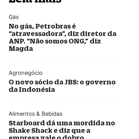
Gás
No gás, Petrobras é
“atravessadora”, diz diretor da
ANP. “Não somos ONG,” diz
Magda
Agronegócio
O novo sócio da JBS: o governo
da Indonésia
Alimentos & Bebidas
Starboard dá uma mordida no
Shake Shack e diz que a
empresa vale o dobro