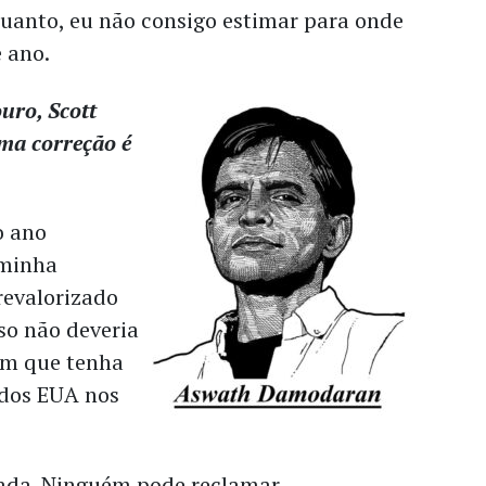
quanto, eu não consigo estimar para onde
 ano.
uro, Scott
uma correção é
o ano
 minha
revalorizado
so não deveria
ém que tenha
 dos EUA nos
ada. Ninguém pode reclamar.