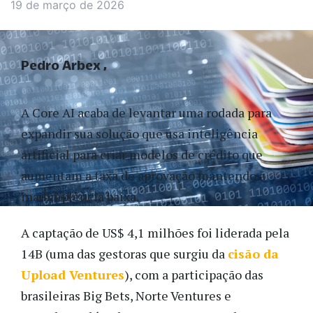
19 de março de 2026
Pedro Arbex
A Core AI acaba de levantar uma rodada para
expandir sua solução que usa inteligência
artificial para criar modelos de crédito que
aumentam a taxa de aprovação mantendo a
inadimplência baixa.
A captação de US$ 4,1 milhões foi liderada pela
14B (uma das gestoras que surgiu da
cisão da
Upload Ventures
), com a participação das
brasileiras Big Bets, Norte Ventures e