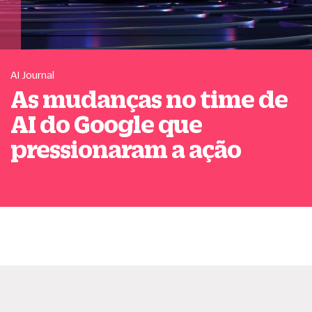
AI Journal
As mudanças no time de
AI do Google que
pressionaram a ação