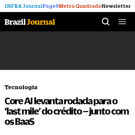
INFRA Journal
Page9
Metro Quadrado
Newsletter
Brazil
Journal
Tecnologia
Core AI levanta rodada para o
‘last mile’ do crédito – junto com
os BaaS