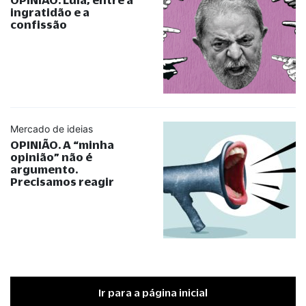
ingratidão e a
confissão
Mercado de ideias
OPINIÃO. A
“
minha
opinião
”
não é
argumento.
Precisamos reagir
Ir para a página inicial