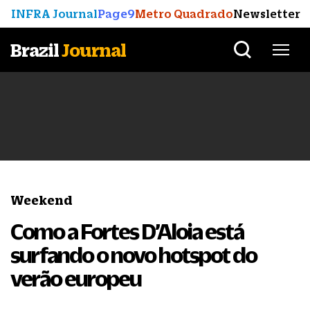
INFRA Journal
Page9
Metro Quadrado
Newsletter
Brazil
Journal
Weekend
Como a Fortes D’Aloia está
surfando o novo hotspot do
verão europeu