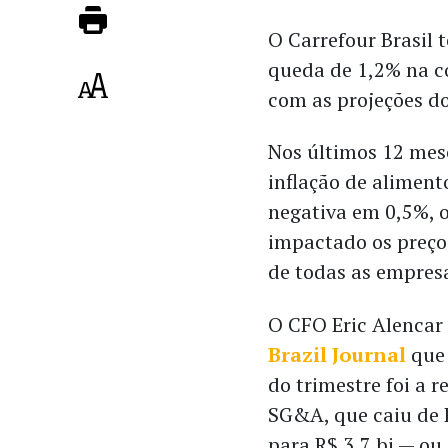
O Carrefour Brasil 
queda de 1,2% na 
com as projeções d
Nos últimos 12 mes
inflação de alimento
negativa em 0,5%, 
impactado os preço
de todas as empresa
O CFO Eric Alencar 
Brazil Journal
que 
do trimestre foi a 
SG&A, que caiu de R
para R$ 3,7 bi — ou