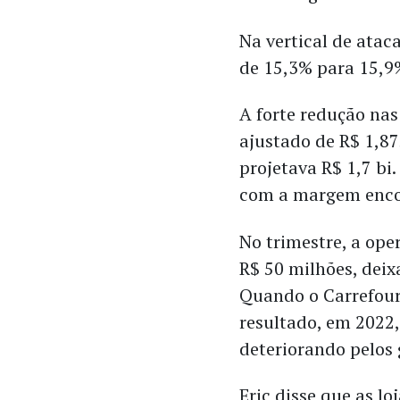
Na vertical de atac
de 15,3% para 15,9
A forte redução na
ajustado de R$ 1,8
projetava R$ 1,7 b
com a margem enco
No trimestre, a op
R$ 50 milhões, deix
Quando o Carrefour
resultado, em 2022,
deteriorando pelos 
Eric disse que as l