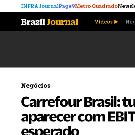
INFRA Journal
Page9
Metro Quadrado
Newsl
Brazil
Journal
Vídeos
Neg
A Moeda que Vingou
Negócios
Carrefour Brasil: 
aparecer com EBI
esperado