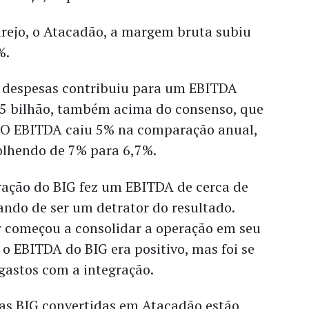
arejo, o Atacadão, a margem bruta subiu
%.
s despesas contribuiu para um EBITDA
75 bilhão, também acima do consenso, que
i. O EBITDA caiu 5% na comparação anual,
lhendo de 7% para 6,7%.
eração do BIG fez um EBITDA de cerca de
ando de ser um detrator do resultado.
 começou a consolidar a operação em seu
 o EBITDA do BIG era positivo, mas foi se
gastos com a integração.
ojas BIG convertidas em Atacadão estão