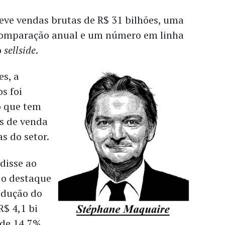
teve vendas brutas de R$ 31 bilhões, uma
comparação anual e um número em linha
o
sellside
.
es, a
s foi
o que tem
s de venda
s do setor.
disse ao
o destaque
redução do
$ 4,1 bi
 de 14,7%