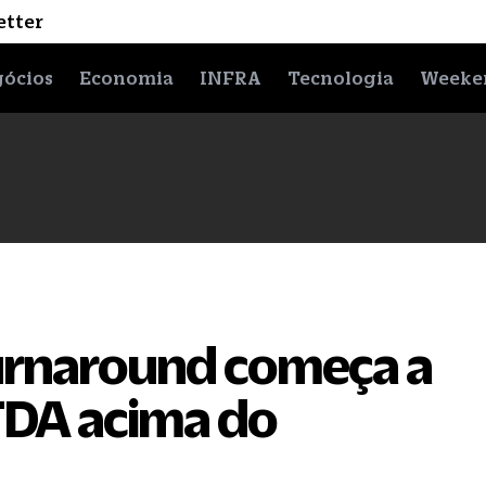
etter
ócios
Economia
INFRA
Tecnologia
Weeke
turnaround começa a
TDA acima do