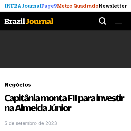
INFRA Journal
Page9
Metro Quadrado
Newsletter
Brazil
Journal
Negócios
Capitânia monta FII para investir
na Almeida Júnior
5 de setembro de 2023