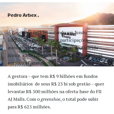
Pedro Arbex
A Capitânia está levantando um fundo
imobiliário para comprar participações
minoritárias nos seis shoppings da Almeida
Júnior, a líder disparada do setor de shoppings
em Santa Catarina.
A gestora – que tem R$ 9 bilhões em fundos
imobiliários de seus R$ 23 bi sob gestão – quer
levantar R$ 500 milhões na oferta-base do FII
AJ Malls. Com o
greenshoe
, o total pode subir
para R$ 625 milhões.