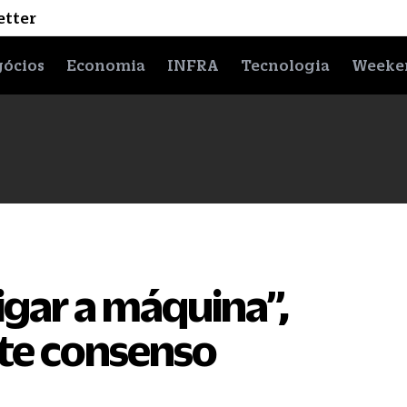
etter
ócios
Economia
INFRA
Tecnologia
Weeke
igar a máquina”,
ate consenso