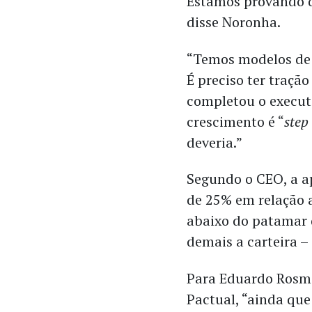
Estamos provando q
disse Noronha.
“Temos modelos de 
É preciso ter traçã
completou o executi
crescimento é “
step
deveria.”
Segundo o CEO, a 
de 25% em relação 
abaixo do patamar
demais a carteira –
Para Eduardo Rosma
Pactual, “ainda que