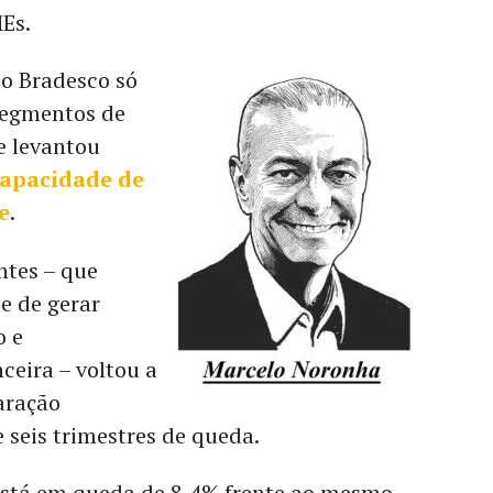
MEs.
 o Bradesco só
segmentos de
e levantou
capacidade de
e
.
tes – que
e de gerar
o e
ceira – voltou a
aração
e seis trimestres de queda.
está em queda de 8,4% frente ao mesmo