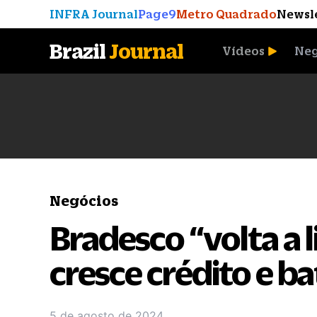
INFRA Journal
Page9
Metro Quadrado
Newsl
Brazil
Journal
Vídeos
Neg
A Moeda que Vingou
Negócios
Bradesco “volta a l
cresce crédito e b
5 de agosto de 2024