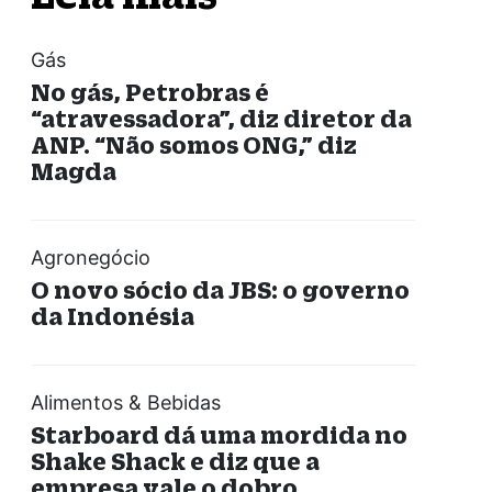
Gás
No gás, Petrobras é
“atravessadora”, diz diretor da
ANP. “Não somos ONG,” diz
Magda
Agronegócio
O novo sócio da JBS: o governo
da Indonésia
Alimentos & Bebidas
Starboard dá uma mordida no
Shake Shack e diz que a
empresa vale o dobro