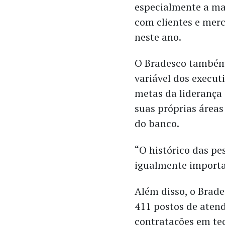
especialmente a ma
com clientes e merc
neste ano.
O Bradesco também
variável dos execut
metas da liderança 
suas próprias área
do banco.
“O histórico das pe
igualmente importa
Além disso, o Brad
411 postos de aten
contratações em tec