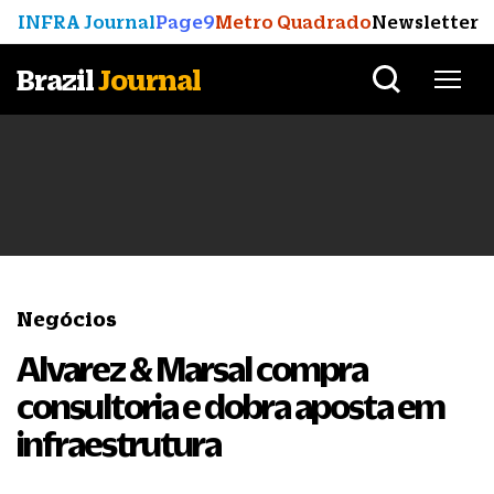
INFRA Journal
Page9
Metro Quadrado
Newsletter
Brazil
Journal
Negócios
Alvarez & Marsal compra
consultoria e dobra aposta em
infraestrutura