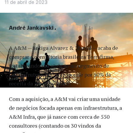
11 de abril de 2023
André Jankavski
A A&M — antiga Alvarez & Marsal — acaba de
comprar a consultoria brasileira Terrafirma,
fortalecendo sua atuação no segmento de
infraestrutura, que já responde por 50% da
receita da A&M no Brasil.
Com a aquisição, a A&M vai criar uma unidade
de negócios focada apenas em infraestrutura, a
A&M Infra, que já nasce com cerca de 550
consultores (contando os 30 vindos da