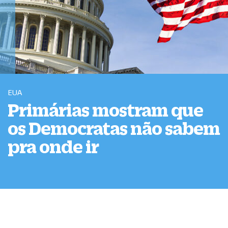
EUA
Primárias mostram que
os Democratas não sabem
pra onde ir