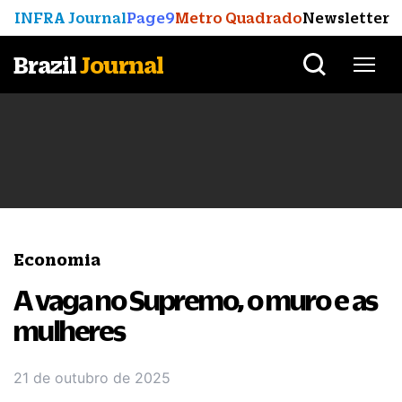
INFRA Journal
Page9
Metro Quadrado
Newsletter
Brazil
Journal
Economia
A vaga no Supremo, o muro e as
mulheres
21 de outubro de 2025