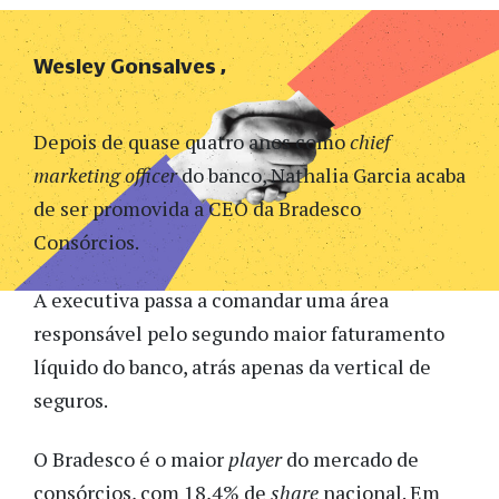
Wesley Gonsalves
Depois de quase quatro anos como
chief
marketing officer
do banco, Nathalia Garcia acaba
de ser promovida a CEO da Bradesco
Consórcios.
A executiva passa a comandar uma área
responsável pelo segundo maior faturamento
líquido do banco, atrás apenas da vertical de
seguros.
O Bradesco é o maior
player
do mercado de
consórcios, com 18,4% de
share
nacional. Em