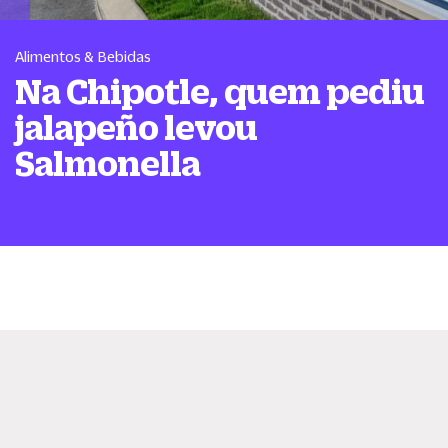
Alimentos & Bebidas
Na Chipotle, quem pediu
jalapeño levou
Salmonella