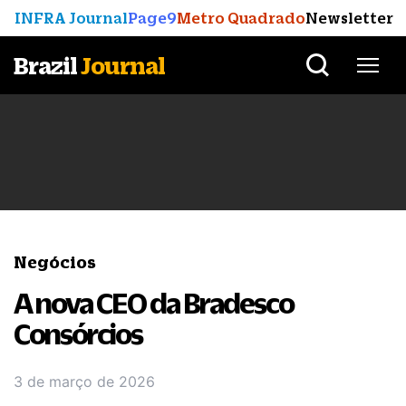
INFRA Journal
Page9
Metro Quadrado
Newsletter
Brazil
Journal
Negócios
A nova CEO da Bradesco
Consórcios
3 de março de 2026