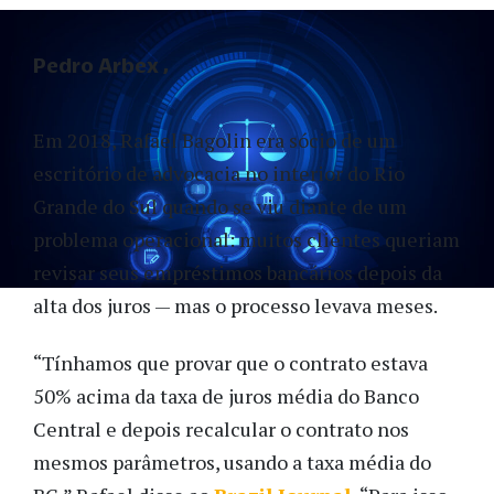
Pedro Arbex
Em 2018, Rafael Bagolin era sócio de um
escritório de advocacia no interior do Rio
Grande do Sul quando se viu diante de um
problema operacional: muitos clientes queriam
revisar seus empréstimos bancários depois da
alta dos juros
—
mas o processo levava meses.
“Tínhamos que provar que o contrato estava
50% acima da taxa de juros média do Banco
Central e depois recalcular o contrato nos
mesmos parâmetros, usando a taxa média do