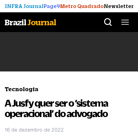
INFRA Journal
Page9
Metro Quadrado
Newsletter
Brazil
Journal
Tecnologia
A Jusfy quer ser o ‘sistema
operacional’ do advogado
16 de dezembro de 2022