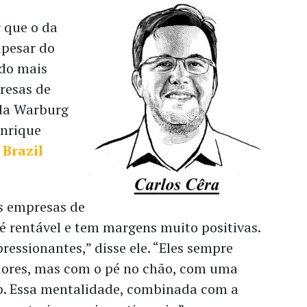
 que o da
apesar do
do mais
resas de
 da Warburg
enrique
o
Brazil
as empresas de
 é rentável e tem margens muito positivas.
ressionantes,” disse ele. “Eles sempre
ores, mas com o pé no chão, com uma
p. Essa mentalidade, combinada com a