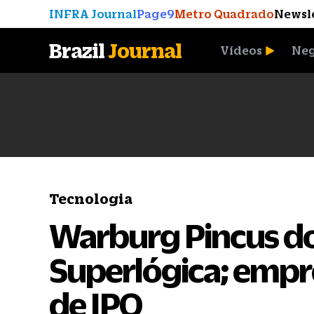
INFRA Journal
Page9
Metro Quadrado
Newsl
Brazil
Journal
Vídeos
Neg
A Moeda que Vingou
Tecnologia
Warburg Pincus do
Superlógica; empr
de IPO