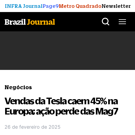
INFRA Journal
Page9
Metro Quadrado
Newsletter
Brazil
Journal
Negócios
Vendas da Tesla caem 45% na
Europa; ação perde das Mag7
26 de fevereiro de 2025