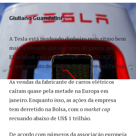
Giuliano Guandalini
A Tesla está perdendo dinheiro num ritmo bem
mais acelerado que os cortes de gastos que
Elon Musk está promovendo com o DOGE, o
departamento de eficiência do Governo Trump.
As vendas da fabricante de carros elétricos
caíram quase pela metade na Europa em
janeiro. Enquanto isso, as ações da empresa
tem derretido na Bolsa, com o
market cap
recuando abaixo de US$ 1 trilhão.
De acordo com números da associação europeia