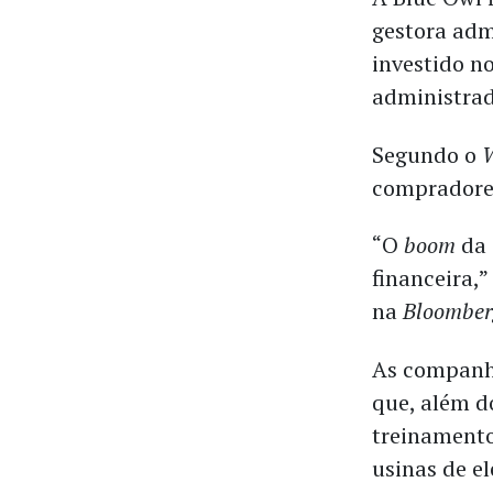
gestora adm
investido no
administrad
Segundo o
W
compradores
“O
boom
da 
financeira,
na
Bloomber
As companhi
que, além 
treinamento
usinas de el