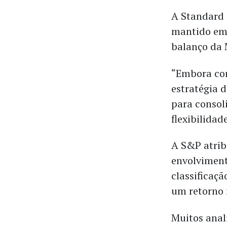
A Standard 
mantido em 
balanço da 
“Embora co
estratégia 
para consol
flexibilidad
A S&P atri
envolviment
classificaçã
um retorno
Muitos anal