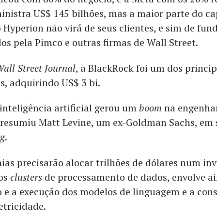
inistra US$ 145 bilhões, mas a maior parte do ca
 Hyperion não virá de seus clientes, e sim de fun
os pela Pimco e outras firmas de Wall Street.
all Street Journal
, a BlackRock foi um dos princip
, adquirindo US$ 3 bi.
inteligência artificial gerou um
boom
na engenha
” resumiu Matt Levine, um ex-Goldman Sachs, em
g
.
as precisarão alocar trilhões de dólares num in
dos
clusters
de processamento de dados, envolve a
 e a execução dos modelos de linguagem e a con
etricidade.