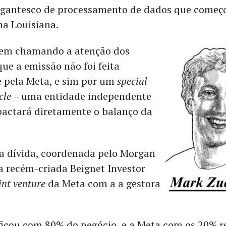
gantesco de processamento de dados que começo
na Louisiana.
vem chamando a atenção dos
que a emissão não foi feita
 pela Meta, e sim por um
special
cle –
uma entidade independente
actará diretamente o balanço da
a dívida, coordenada pelo Morgan
 a recém-criada Beignet Investor
int venture
da Meta com a a gestora
ficou com 80% do negócio, e a Meta com os 20% r