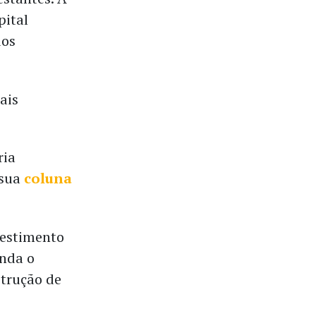
pital
dos
ais
ria
 sua
coluna
vestimento
inda o
strução de