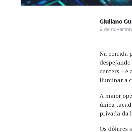
Giuliano Gu
9 de novembr
Na corrida p
despejando 
centers – e
iluminar a 
A maior ope
única tacad
privada da h
Os dólares 