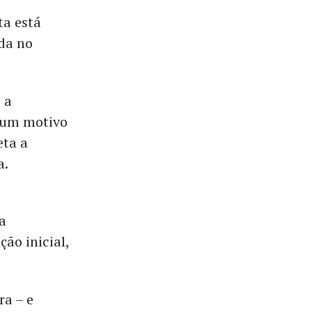
ta está
ida no
 a
a um motivo
eta a
a.
a
ão inicial,
ra – e