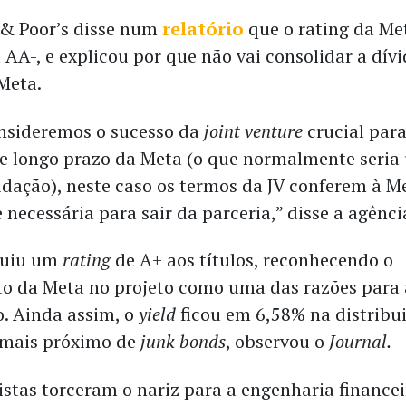
& Poor’s disse num
relatório
que o rating da Me
AA-, e explicou por que não vai consolidar a dív
Meta.
nsideremos o sucesso da
joint venture
crucial para
de longo prazo da Meta (o que normalmente seri
idação), neste caso os termos da JV conferem à M
e necessária para sair da parceria,” disse a agênci
buiu um
rating
de A+ aos títulos, reconhecendo o
o da Meta no projeto como uma das razões para 
o. Ainda assim, o
yield
ficou em 6,58% na distribuiç
 mais próximo de
junk bonds
, observou o
Journal.
istas torceram o nariz para a engenharia financei