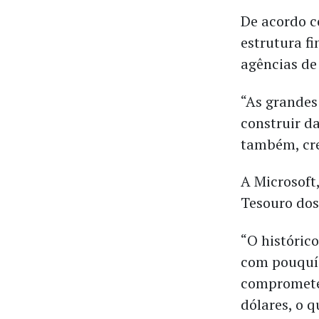
De acordo c
estrutura fi
agências de 
“As grandes
construir da
também, crei
A Microsoft
Tesouro dos
“O históric
com pouquís
comprometer
dólares, o q