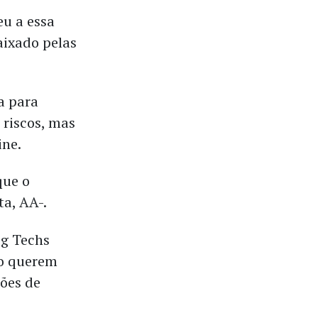
eu a essa
aixado pelas
a para
 riscos, mas
ine.
que o
a, AA-.
ig Techs
ão querem
ões de