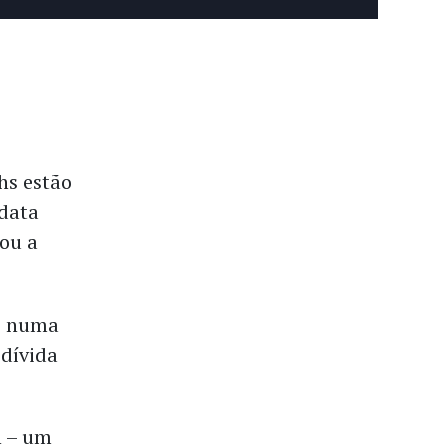
chs estão
 data
çou a
ue numa
 dívida
n – um