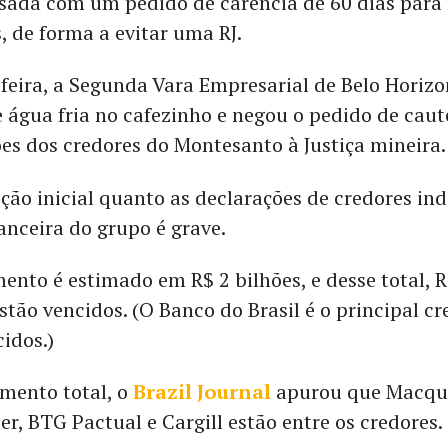
ada com um pedido de carência de 60 dias para 
, de forma a evitar uma RJ.
-feira, a Segunda Vara Empresarial de Belo Horizo
 água fria no cafezinho e negou o pedido de caut
es dos credores do Montesanto à Justiça mineira
ição inicial quanto as declarações de credores in
nanceira do grupo é grave.
ento é estimado em R$ 2 bilhões, e desse total, 
stão vencidos. (O Banco do Brasil é o principal cr
cidos.)
mento total, o
Brazil Journal
apurou que Macqua
r, BTG Pactual e Cargill estão entre os credores.