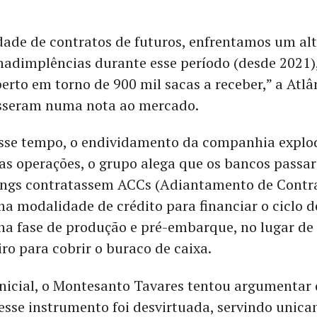
ade de contratos de futuros, enfrentamos um al
inadimplências durante esse período (desde 2021)
erto em torno de 900 mil sacas a receber,” a Atlâ
isseram numa nota ao mercado.
sse tempo, o endividamento da companhia explod
uas operações, o grupo alega que os bancos passar
ings contratassem ACCs (Adiantamento de Contr
a modalidade de crédito para financiar o ciclo d
na fase de produção e pré-embarque, no lugar de 
iro para cobrir o buraco de caixa.
inicial, o Montesanto Tavares tentou argumentar 
desse instrumento foi desvirtuada, servindo unic