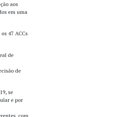
eção aos
idos em uma
u os 47 ACCs
eal de
ecisão de
19, se
ular e por
erentes, com