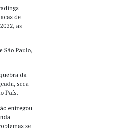
radings
sacas de
2022, as
e São Paulo,
quebra da
geada, seca
o País.
não entregou
enda
roblemas se