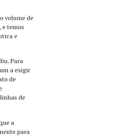
to volume de
, e temos
ntica e
iu. Para
am a exigir
ato de
e
linhas de
que a
amente para