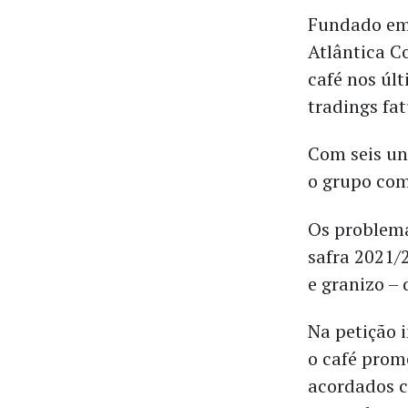
Fundado em 
Atlântica C
café nos úl
tradings fa
Com seis un
o grupo com
Os problem
safra 2021/
e granizo –
Na petição 
o café prom
acordados c