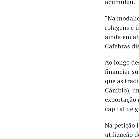
acumulou.
“Na modalid
rolagens e 
ainda em ab
Cafebras d
Ao longo de
financiar s
que as trad
Câmbio), um
exportação 
capital de g
Na petição 
utilização 