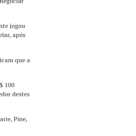
negociar
nte jogou
elar, após
.
dicam que a
R$ 100
edor destes
rie, Pine,