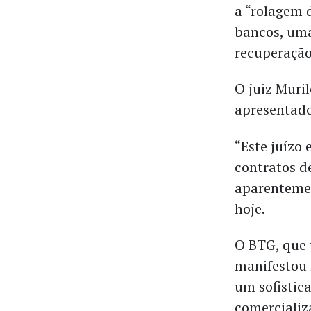
a “rolagem 
bancos, uma
recuperação
O juiz Muril
apresentado
“Este juízo
contratos d
aparentement
hoje.
O BTG, que 
manifestou 
um sofistica
comercializ