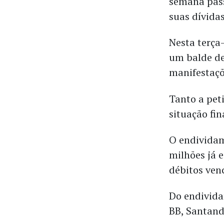
semana pass
suas dívidas
Nesta terça
um balde de
manifestaçõ
Tanto a pet
situação fi
O endividam
milhões já e
débitos ven
Do endivida
BB, Santande