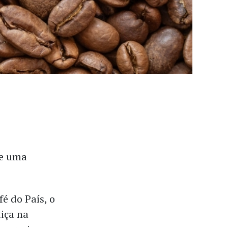
de uma
é do País, o
iça na