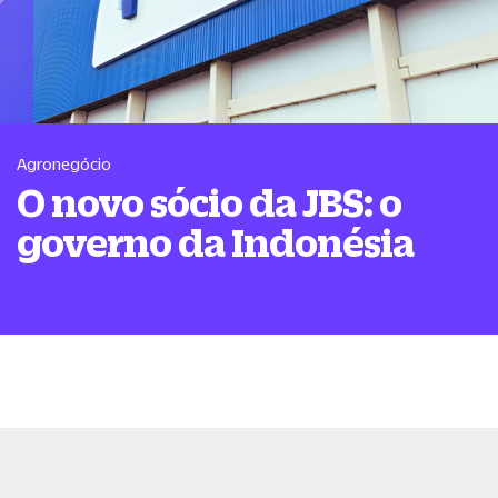
Agronegócio
O novo sócio da JBS: o
governo da Indonésia