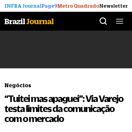
INFRA Journal
Page9
Metro Quadrado
Newsletter
Brazil
Journal
Negócios
“Tuitei mas apaguei”: Via Varejo
testa limites da comunicação
com o mercado