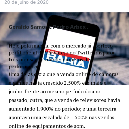
20 de julho de 2020
Geraldo Samor e Pedro Arbex
Hoje pela manhã, com o mercado já aberto, o 
perfil oficial da Via Varejo no Twitter disparou 
três mensagens dando números de 
performance. 
Uma delas dizia que a venda online de câmeras 
e games havia crescido 2.500% em maio e 
junho, frente ao mesmo período do ano 
passado; outra, que a venda de televisores havia 
aumentado 1.900% no período; e uma terceira 
apontava uma escalada de 1.500% nas vendas 
online de equipamentos de som. 