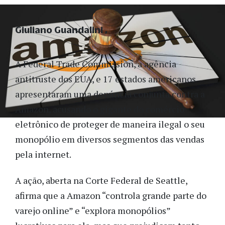
Giuliano Guandalini
A Federal Trade Commission, a agência
antitruste dos EUA, e 17 estados americanos
apresentaram uma denúncia conjunta contra a
Amazon, acusando o gigante do comércio
eletrônico de proteger de maneira ilegal o seu
monopólio em diversos segmentos das vendas
pela internet.
A ação, aberta na Corte Federal de Seattle,
afirma que a Amazon “controla grande parte do
varejo online” e “explora monopólios”