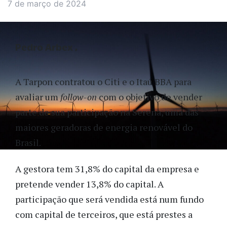
7 de março de 2024
Pedro Arbex
A Tarpon contratou o Citi e o Itaú BBA para
avaliar um
follow-on
com o objetivo de vender
parte de sua participação na Serena, uma das
maiores geradoras de energia renovável do
Brasil.
A gestora tem 31,8% do capital da empresa e
pretende vender 13,8% do capital. A
participação que será vendida está num fundo
com capital de terceiros, que está prestes a