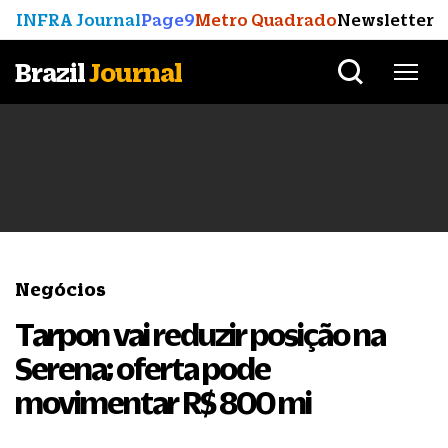
INFRA Journal
Page9
Metro Quadrado
Newsletter
Brazil
Journal
Negócios
Tarpon vai reduzir posição na
Serena; oferta pode
movimentar R$ 800 mi