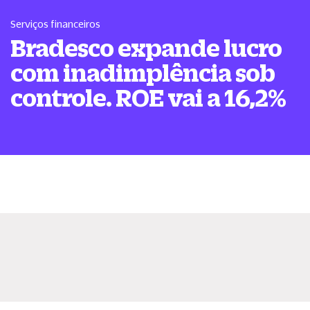
Serviços financeiros
Bradesco expande lucro
com inadimplência sob
controle. ROE vai a 16,2%