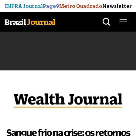
INFRA Journal
Page9
Metro Quadrado
Newsletter
Brazil
Journal
Sangue frio na crise: os retornos