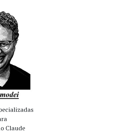
pecializadas
ara
do Claude