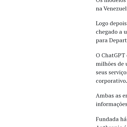
na Venezuela
Logo depois
chegado a 
para Depar
O ChatGPT é
milhões de 
seus serviç
corporativo
Ambas as em
informações
Fundada há 