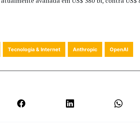
 atualmente avaliada em US$ 380 bi, contra US$ 
Tecnologia & Internet
Anthropic
OpenAI