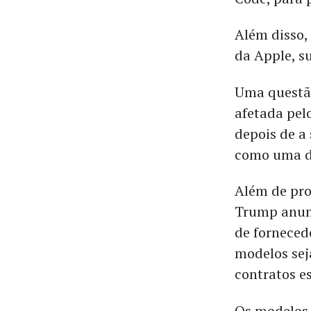
Além disso,
da Apple, s
Uma questão
afetada pel
depois de a
como uma d
Além de pro
Trump anunc
de forneced
modelos se
contratos e
Os modelos 