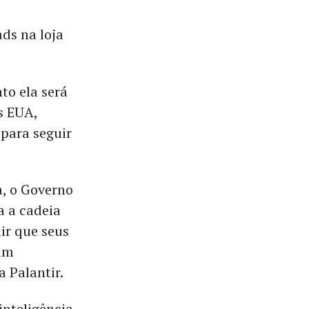
ds na loja
to ela será
s EUA,
 para seguir
a, o Governo
a a cadeia
ir que seus
am
 Palantir.
inteligência