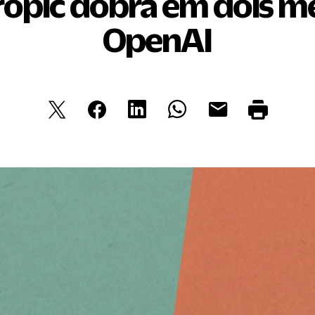
ropic dobra em dois me
OpenAI