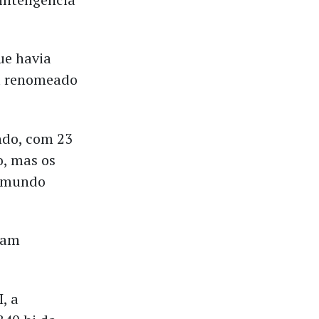
ue havia
a renomeado
ndo, com 23
o, mas os
o mundo
gam
, a