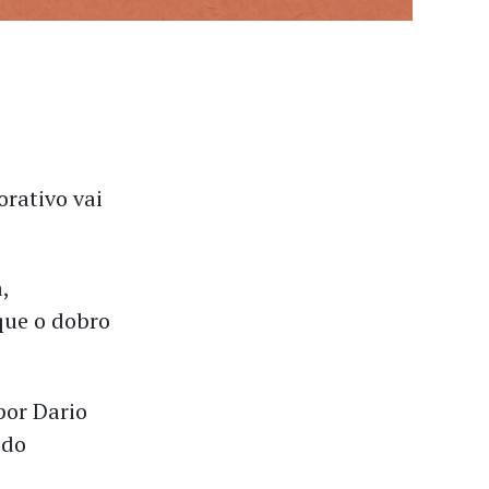
orativo vai
,
que o dobro
por Dario
 do