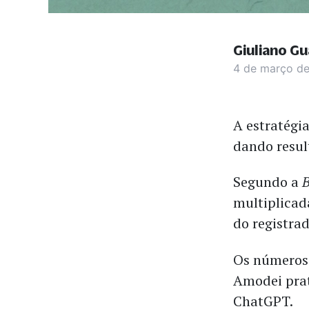
Giuliano Gu
4 de março d
A estratégi
dando resul
Segundo a
multiplicad
do registra
Os números 
Amodei prat
ChatGPT.