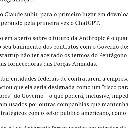
 o Claude subiu para o primeiro lugar em downloa
uperando pela primeira vez o ChatGPT.
 em aberto sobre o futuro da Anthropic é o quan
o seu banimento dos contratos com o Governo do
 startup não ter aceitado os termos do Pentágono
as fornecedoras das Forças Armadas.
ibir entidades federais de contratarem a empres
iou que ela seria designada como um “risco par
ores” do Governo – o que poderá, inclusive, imped
jam usados por outras companhias que mantenh
stratégicos com o setor público americano, como a
de AI da Anthropic foram usados em missões de 