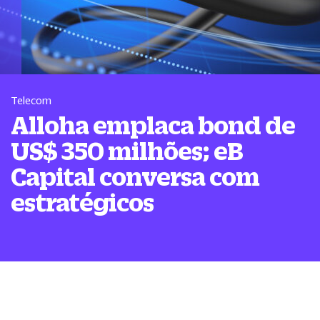
Telecom
Alloha emplaca bond de
US$ 350 milhões; eB
Capital conversa com
estratégicos