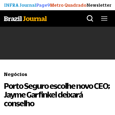
INFRA Journal
Page9
Metro Quadrado
Newsletter
Brazil
Journal
Negócios
Porto Seguro escolhe novo CEO;
Jayme Garfinkel deixará
conselho