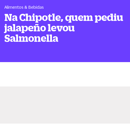
Alimentos & Bebidas
Na Chipotle, quem pediu
jalapeño levou
Salmonella