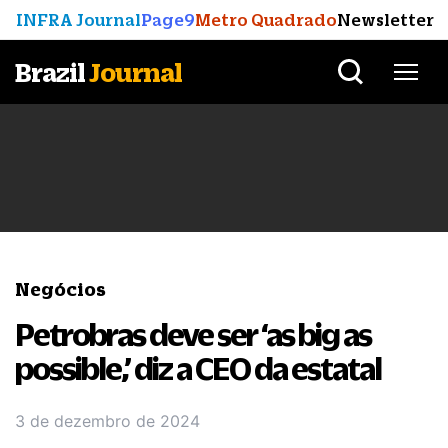
INFRA Journal
Page9
Metro Quadrado
Newsletter
Brazil
Journal
Negócios
Petrobras deve ser ‘as big as
possible,’ diz a CEO da estatal
3 de dezembro de 2024