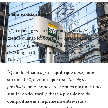
Giuliano Guandalini
A Petrobras precisa ser “
as big as possible
” – tão
grande quanto for possível – para assegurar
seus objetivos de crescimento no longo prazo, a
CEO Magda Chambriard disse ao
Financial
Times
.
“Quando olhamos para aquilo que desejamos
ser em 2050, dizemos que é ser ‘
as big as
possible
’ e pelo menos crescermos em um ritmo
similar ao do Brasil,” disse a presidente da
companhia em sua primeira entrevista à