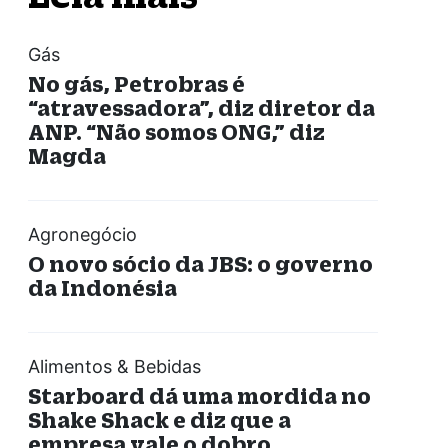
Gás
No gás, Petrobras é
“atravessadora”, diz diretor da
ANP. “Não somos ONG,” diz
Magda
Agronegócio
O novo sócio da JBS: o governo
da Indonésia
Alimentos & Bebidas
Starboard dá uma mordida no
Shake Shack e diz que a
empresa vale o dobro