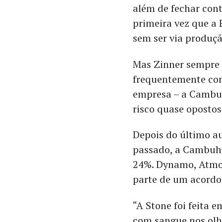
além de fechar cont
primeira vez que a
sem ser via produçã
Mas Zinner sempre t
frequentemente conf
empresa – a Cambuh
risco quase opostos
Depois do último a
passado, a Cambuh
24%. Dynamo, Atmos
parte de um acordo 
“A Stone foi feita
com sangue nos olho