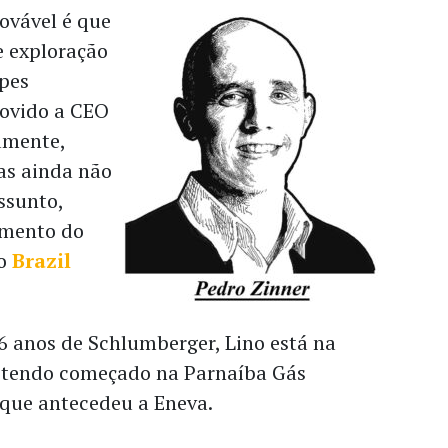
ovável é que
e exploração
opes
ovido a CEO
amente,
as ainda não
ssunto,
imento do
ao
Brazil
 anos de Schlumberger, Lino está na
, tendo começado na Parnaíba Gás
 que antecedeu a Eneva.