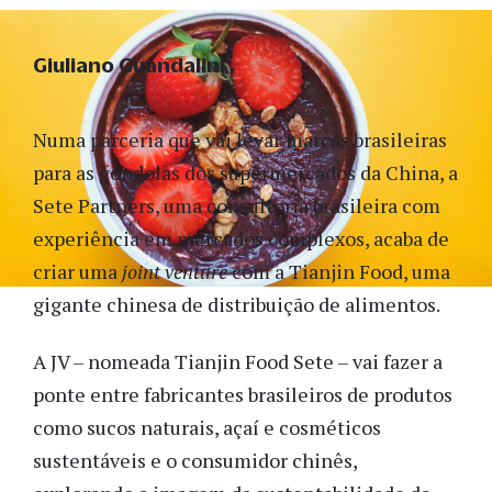
Giuliano Guandalini
Numa parceria que vai levar marcas brasileiras
para as gôndolas dos supermercados da China, a
Sete Partners, uma consultoria brasileira com
experiência em mercados complexos, acaba de
criar uma
joint venture
com a Tianjin Food, uma
gigante chinesa de distribuição de alimentos.
A JV – nomeada Tianjin Food Sete – vai fazer a
ponte entre fabricantes brasileiros de produtos
como sucos naturais, açaí e cosméticos
sustentáveis e o consumidor chinês,