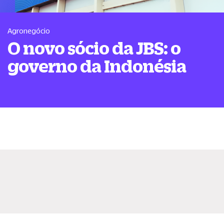
Agronegócio
O novo sócio da JBS: o
governo da Indonésia