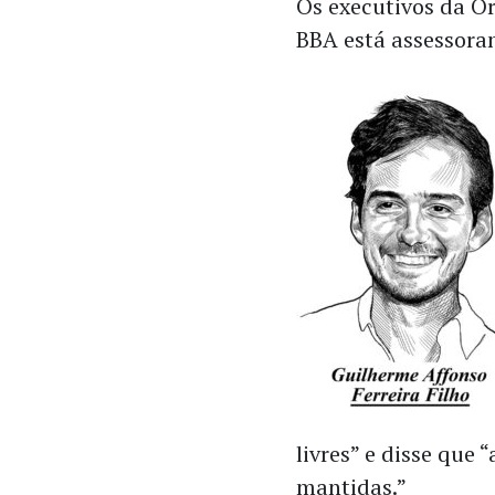
Os executivos da O
BBA está assessora
livres” e disse que 
mantidas.”