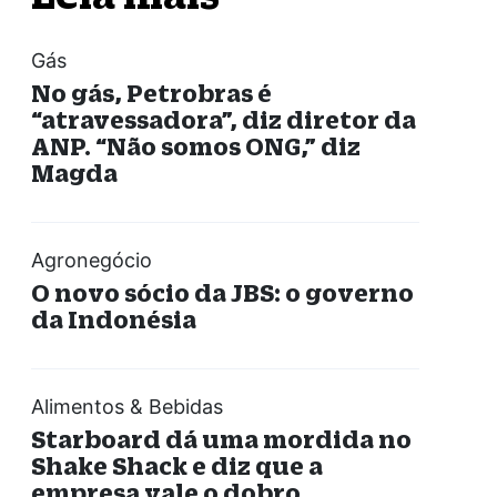
Gás
No gás, Petrobras é
“atravessadora”, diz diretor da
ANP. “Não somos ONG,” diz
Magda
Agronegócio
O novo sócio da JBS: o governo
da Indonésia
Alimentos & Bebidas
Starboard dá uma mordida no
Shake Shack e diz que a
empresa vale o dobro