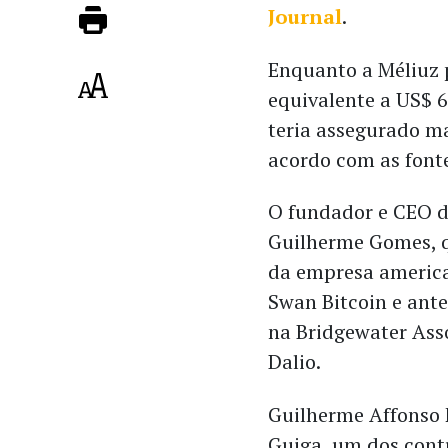
Journal
.
Enquanto a Méliuz p
equivalente a US$ 6
teria assegurado ma
acordo com as font
O fundador e CEO d
Guilherme Gomes, q
da empresa america
Swan Bitcoin e ant
na Bridgewater Asso
Dalio.
Guilherme Affonso F
Guiga, um dos cont