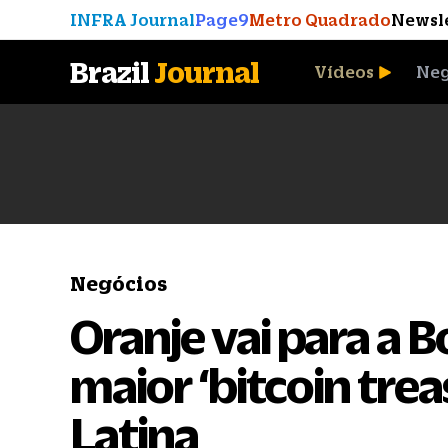
INFRA Journal
Page9
Metro Quadrado
Newsl
Brazil
Journal
Vídeos
Neg
A Moeda que Vingou
Negócios
Oranje vai para a B
maior ‘bitcoin tre
Latina