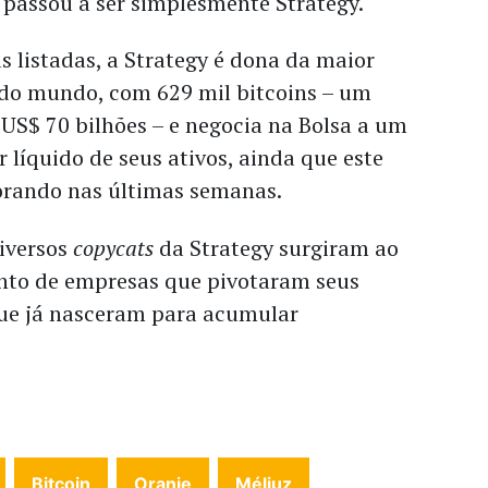
passou a ser simplesmente Strategy.
 listadas, a Strategy é dona da maior
s do mundo, com 629 mil bitcoins – um
a US$ 70 bilhões – e negocia na Bolsa a um
r líquido de seus ativos, ainda que este
orando nas últimas semanas.
diversos
copycats
da Strategy surgiram ao
nto de empresas que pivotaram seus
que já nasceram para acumular
Bitcoin
Oranje
Méliuz