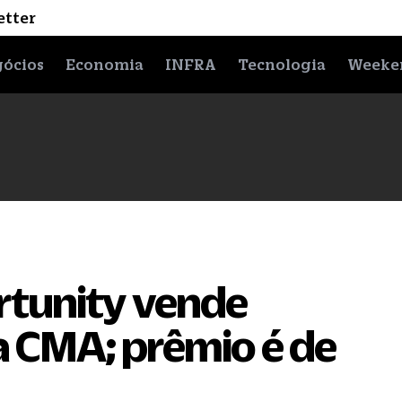
etter
ócios
Economia
INFRA
Tecnologia
Weeke
tunity vende
 a CMA; prêmio é de