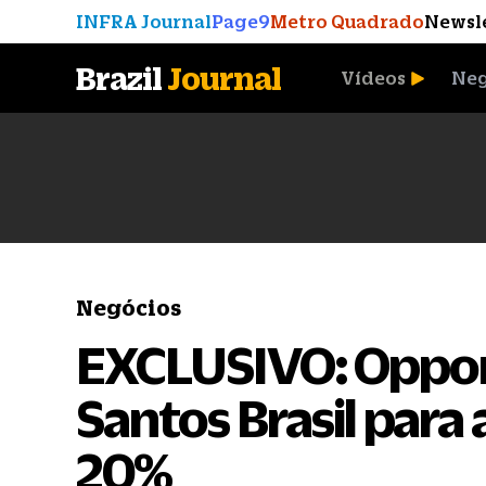
INFRA Journal
Page9
Metro Quadrado
Newsl
Brazil
Journal
Vídeos
Neg
A Moeda que Vingou
Negócios
EXCLUSIVO: Oppor
Santos Brasil para
20%