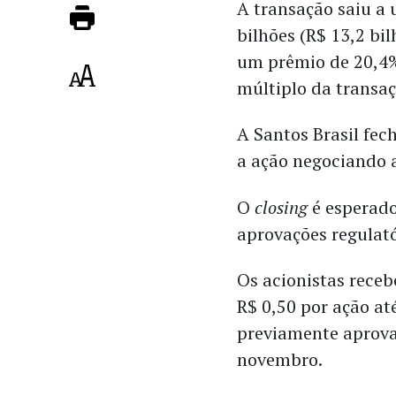
A transação saiu a
bilhões (R$ 13,2 bil
um prêmio de 20,4%
múltiplo da transa
A Santos Brasil fec
a ação negociando 
O
closing
é esperado
aprovações regulató
Os acionistas rece
R$ 0,50 por ação at
previamente aprova
novembro.