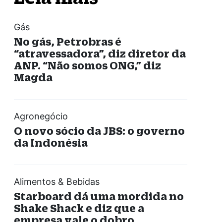
Gás
No gás, Petrobras é
“atravessadora”, diz diretor da
ANP. “Não somos ONG,” diz
Magda
Agronegócio
O novo sócio da JBS: o governo
da Indonésia
Alimentos & Bebidas
Starboard dá uma mordida no
Shake Shack e diz que a
empresa vale o dobro