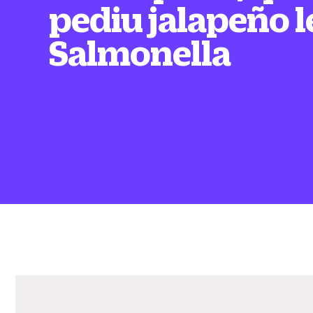
pediu jalapeño 
Salmonella