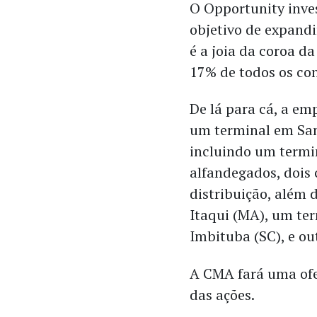
O Opportunity inves
objetivo de expandi
é a joia da coroa da
17% de todos os con
De lá para cá, a e
um
terminal em San
incluindo um termin
alfandegados, dois 
distribuição, além 
Itaqui (MA), um ter
Imbituba (SC), e ou
A CMA fará uma ofer
das ações.