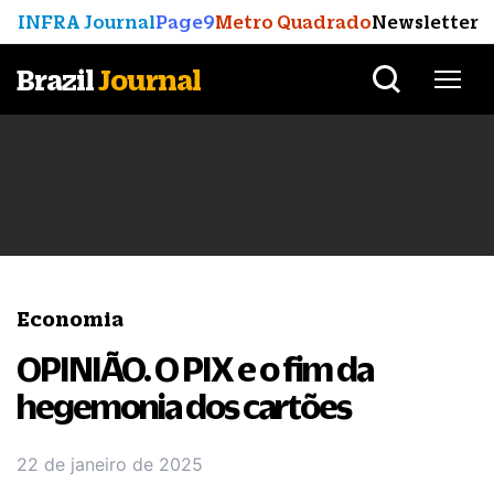
INFRA Journal
Page9
Metro Quadrado
Newsletter
Brazil
Journal
Economia
OPINIÃO. O PIX e o fim da
hegemonia dos cartões
22 de janeiro de 2025