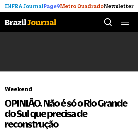
INFRA Journal
Page9
Metro Quadrado
Newsletter
Brazil
Journal
Weekend
OPINIÃO. Não é só o Rio Grande
do Sul que precisa de
reconstrução