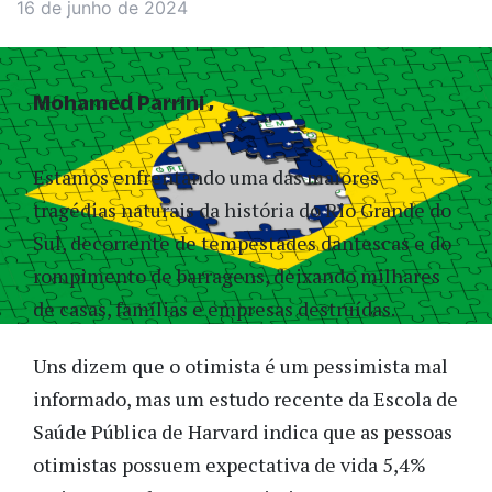
16 de junho de 2024
Mohamed Parrini
Estamos enfrentando uma das maiores
tragédias naturais da história do Rio Grande do
Sul, decorrente de tempestades dantescas e do
rompimento de barragens, deixando milhares
de casas, famílias e empresas destruídas.
Uns dizem que o otimista é um pessimista mal
informado, mas um estudo recente da Escola de
Saúde Pública de Harvard indica que as pessoas
otimistas possuem expectativa de vida 5,4%