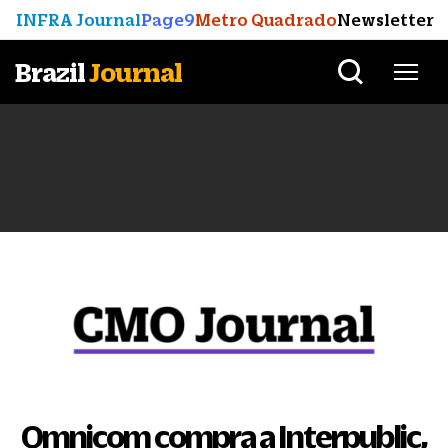
INFRA Journal
Page9
Metro Quadrado
Newsletter
Brazil
Journal
Omnicom compra a Interpublic,