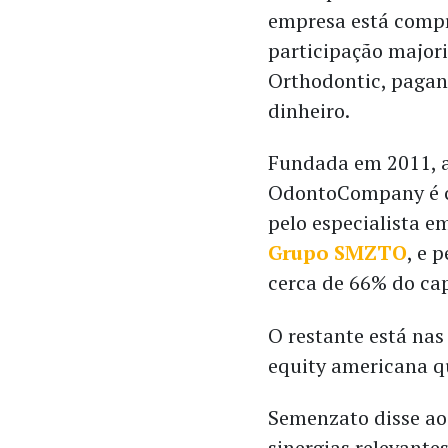
empresa está com
participação majori
Orthodontic, paga
dinheiro.
Fundada em 2011, 
OdontoCompany é 
pelo especialista e
Grupo SMZTO
, e 
cerca de 66% do cap
O restante está nas
equity americana q
Semenzato disse a
sinergias relevantes