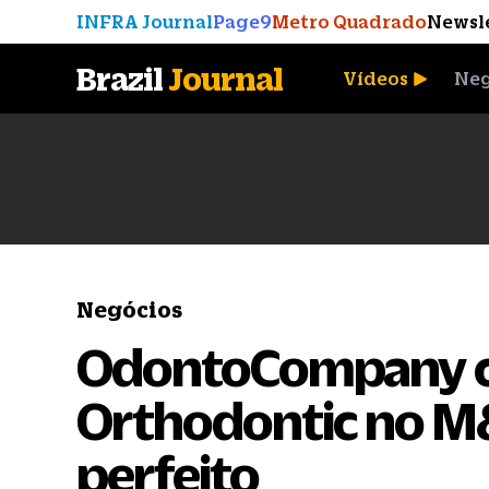
INFRA Journal
Page9
Metro Quadrado
Newsl
Brazil
Journal
Vídeos
Neg
A Moeda que Vingou
Negócios
OdontoCompany 
Orthodontic no M&
perfeito