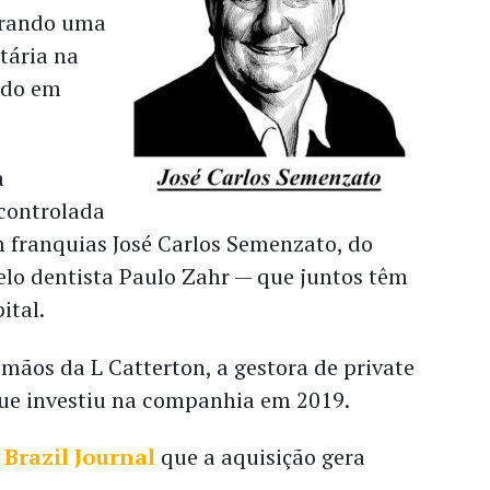
prando uma
tária na
ndo em
a
controlada
m franquias José Carlos Semenzato, do
pelo dentista Paulo Zahr — que juntos têm
ital.
 mãos da L Catterton, a gestora de private
ue investiu na companhia em 2019.
o
Brazil Journal
que a aquisição gera
.