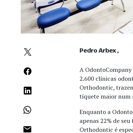
Pedro Arbex
A OdontoCompany —
2.600 clínicas odon
Orthodontic, traze
tíquete maior num
Enquanto a OdontoC
apenas 22% de seu 
Orthodontic é espe