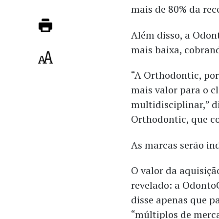
mais de 80% da rec
Além disso, a Odo
mais baixa, cobran
“A Orthodontic, por
mais valor para o cl
multidisciplinar,” 
Orthodontic, que c
As marcas serão in
O valor da aquisiçã
revelado: a Odont
disse apenas que p
“múltiplos de merc