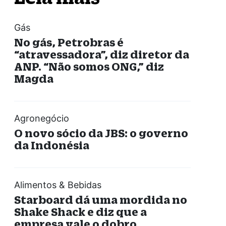
Gás
No gás, Petrobras é
“atravessadora”, diz diretor da
ANP. “Não somos ONG,” diz
Magda
Agronegócio
O novo sócio da JBS: o governo
da Indonésia
Alimentos & Bebidas
Starboard dá uma mordida no
Shake Shack e diz que a
empresa vale o dobro