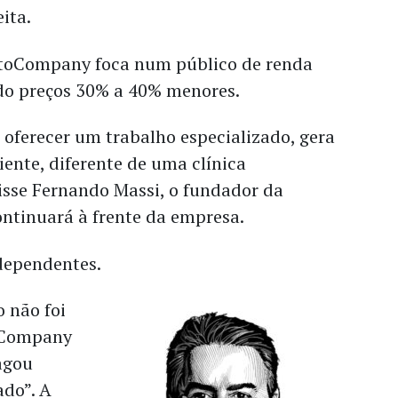
eita.
ntoCompany foca num público de renda
do preços 30% a 40% menores.
 oferecer um trabalho especializado, gera
iente, diferente de uma clínica
disse Fernando Massi, o fundador da
ontinuará à frente da empresa.
dependentes.
o não foi
oCompany
agou
ado”. A