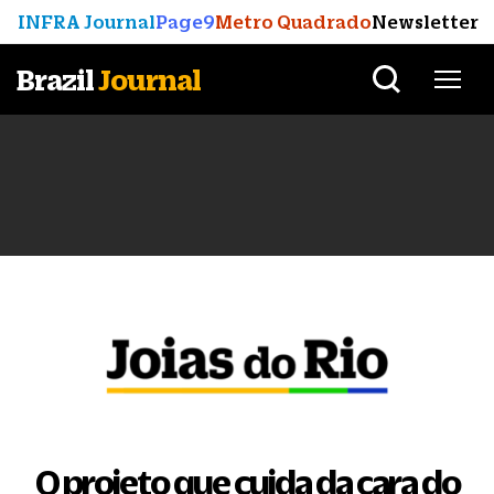
INFRA Journal
Page9
Metro Quadrado
Newsletter
Brazil
Journal
O projeto que cuida da cara do