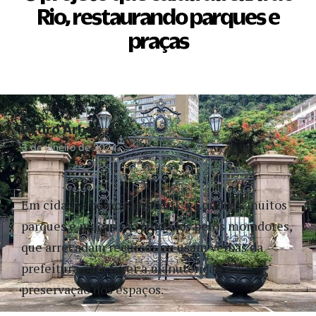
Rio, restaurando parques e
praças
Pedro Arbex
3 de janeiro de 2024
Em cidades como Nova York e Londres, muitos
parques e praças são cuidados pelos moradores,
que arrecadam recursos ou usam verbas da
prefeitura para fazer a manutenção e a
preservação dos espaços.