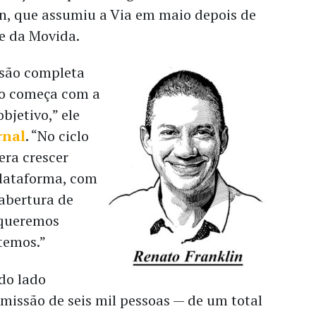
n, que assumiu a Via em maio depois de
e da Movida.
isão completa
udo começa com a
jetivo,” ele
rnal
. “No ciclo
 era crescer
lataforma, com
 abertura de
 queremos
temos.”
do lado
emissão de seis mil pessoas — de um total