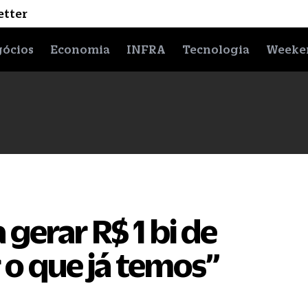
etter
ócios
Economia
INFRA
Tecnologia
Weeke
 gerar R$ 1 bi de
 o que já temos”