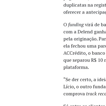
duplicatas na regist
oferecer a antecipa
O
funding
virá de b
com a Delend ganh
pela originação. Par
ela fechou uma par
ACCrédito, o banco
que separou R$ 10 
plataforma.
“Se der certo, a id
Lício, o outro fund
comprova
track rec