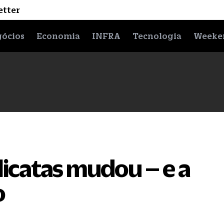
etter
ócios
Economia
INFRA
Tecnologia
Weeke
icatas mudou – e a
o