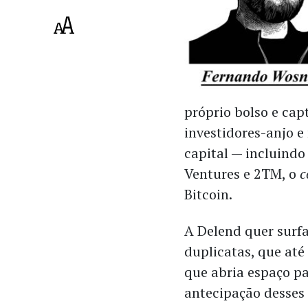
próprio bolso e ca
investidores-anjo e
capital — incluind
Ventures e 2TM, o
c
Bitcoin.
A Delend quer surfa
duplicatas, que at
que abria espaço pa
antecipação desses 