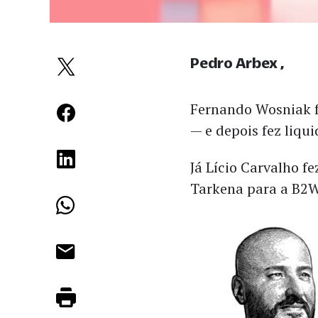
Pedro Arbex
Fernando Wosniak f
— e depois fez liqu
Já Lício Carvalho f
Tarkena para a B2