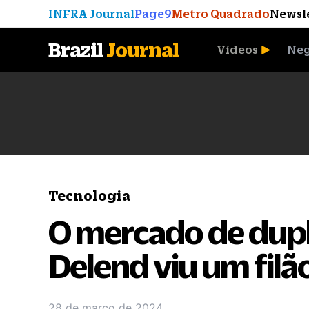
INFRA Journal
Page9
Metro Quadrado
Newsl
Brazil
Journal
Vídeos
Neg
A Moeda que Vingou
Tecnologia
O mercado de dupl
Delend viu um filã
28 de março de 2024