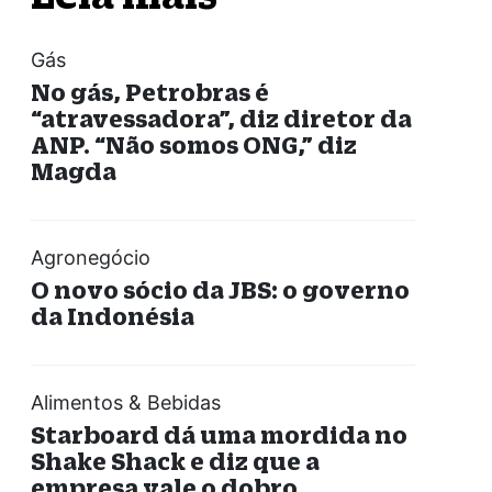
Gás
No gás, Petrobras é
“atravessadora”, diz diretor da
ANP. “Não somos ONG,” diz
Magda
Agronegócio
O novo sócio da JBS: o governo
da Indonésia
Alimentos & Bebidas
Starboard dá uma mordida no
Shake Shack e diz que a
empresa vale o dobro