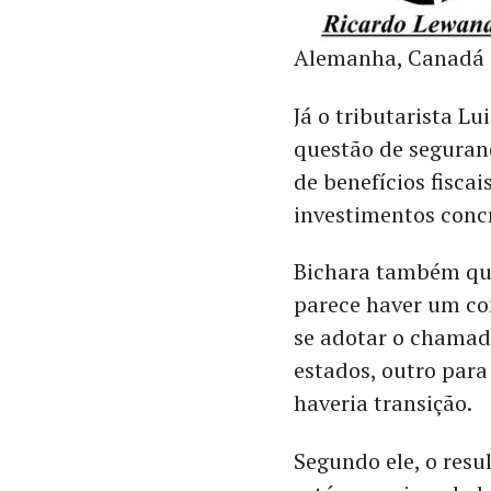
Alemanha, Canadá e
Já o tributarista L
questão de seguranç
de benefícios fisc
investimentos concr
Bichara também quis
parece haver um con
se adotar o chamad
estados, outro para
haveria transição.
Segundo ele, o res