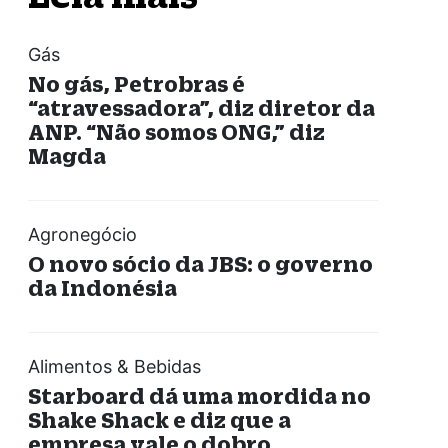
Gás
No gás, Petrobras é
“atravessadora”, diz diretor da
ANP. “Não somos ONG,” diz
Magda
Agronegócio
O novo sócio da JBS: o governo
da Indonésia
Alimentos & Bebidas
Starboard dá uma mordida no
Shake Shack e diz que a
empresa vale o dobro