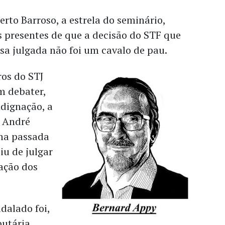
erto Barroso, a estrela do seminário,
s presentes de que a decisão do STF que
sa julgada não foi um cavalo de pau.
ros do STJ
m debater,
ndignação, a
o André
na passada
iu de julgar
ação dos
dalado foi,
butária,