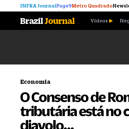
INFRA Journal
Page9
Metro Quadrado
Newsl
Brazil
Journal
Vídeos
Neg
A Moeda que Vingou
Economia
O Consenso de Ro
tributária está no 
diavolo…