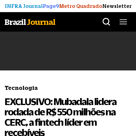
INFRA Journal
Page9
Metro Quadrado
Newsletter
Brazil
Journal
Tecnologia
EXCLUSIVO: Mubadala lidera
rodada de R$ 550 milhões na
CERC, a fintech líder em
recebíveis