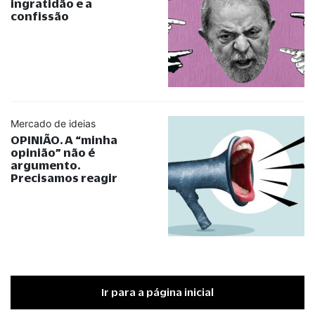
ingratidão e a
confissão
Mercado de ideias
OPINIÃO. A
“
minha
opinião
”
não é
argumento.
Precisamos reagir
Ir para a página inicial