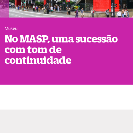
Museu
No MASP, uma sucessão
com tom de
continuidade