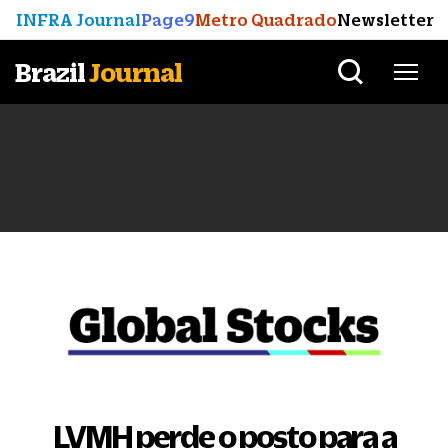
INFRA Journal
Page9
Metro Quadrado
Newsletter
Brazil
Journal
LVMH perde o posto para a