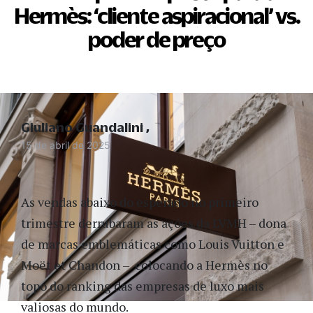
Hermès: ‘cliente aspiracional’ vs.
poder de preço
Giuliano Guandalini
15 de abril de 2025
As vendas abaixo do esperado no primeiro
trimestre derrubaram as ações da LVMH – dona
de marcas emblemáticas como Louis Vuitton e
Mo
ë
t et Chandon – colocando a Hermès no
topo do ranking das empresas de luxo mais
valiosas do mundo.