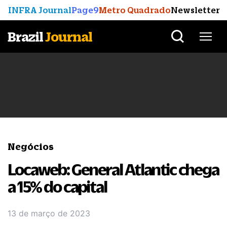
INFRA Journal
Page9
Metro Quadrado
Newsletter
Brazil
Journal
Negócios
Locaweb: General Atlantic chega
a 15% do capital
13 de março de 2023