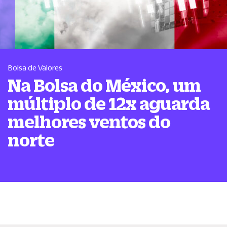
Bolsa de Valores
Na Bolsa do México, um
múltiplo de 12x aguarda
melhores ventos do
norte