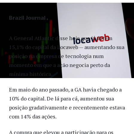
Brazil Journal
A General Atlantic disse hoje que já detém
15,1% do capital da Locaweb — aumentando sua
posição na empresa de tecnologia num
momento em que a ação negocia perto da
mínima
histórica.
Em maio do ano passado, a GA havia chegado a
10% do capital. De lá para cá, aumentou sua
posição gradativamente e recentemente estava
com 14% das ações.
A compra que elevou a participação para os