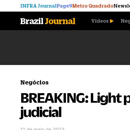
INFRA Journal
Page9
Metro Quadrado
Newsl
Brazil
Journal
Vídeos
Neg
A Moeda que Vingou
Negócios
BREAKING: Light 
judicial
12 de maio de 2023