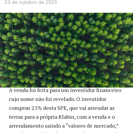
23 de outubro de 2025
Pedro Arbex
A Klabin levantou R$ 300 milhões com a venda
de uma participação minoritária numa SPE
recém-criada, na qual a companhia alocou 15
mil hectares de terras.
A venda foi feita para um investidor financeiro
cujo nome não foi revelado. O investidor
comprou 25% desta SPE, que vai arrendar as
terras para a própria Klabin, com a venda e o
arrendamento saindo a “valores de mercado,”