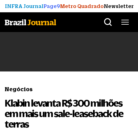
INFRA Journal
Page9
Metro Quadrado
Newsletter
Brazil
Journal
Negócios
Klabin levanta R$ 300 milhões
em mais um sale-leaseback de
terras