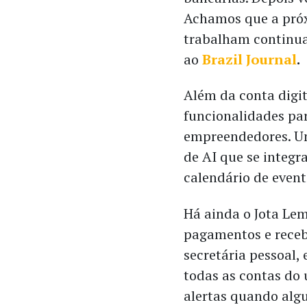
Achamos que a próxi
trabalham continua
ao
Brazil Journal
.
Além da conta digi
funcionalidades par
empreendedores. Um
de AI que se integr
calendário de event
Há ainda o Jota Le
pagamentos e rece
secretária pessoal, 
todas as contas do
alertas quando alg