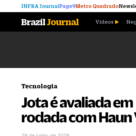
INFRA Journal
Page9
Metro Quadrado
Newsl
Brazil
Journal
Vídeos
Neg
A Moeda que Vingou
Tecnologia
Jota é avaliada em
rodada com Haun 
29 de junho de 2026