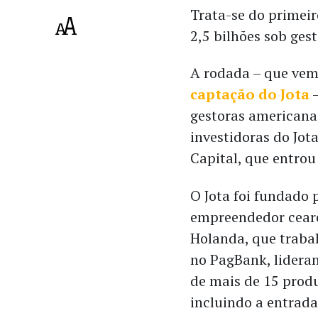
Trata-se do primei
2,5 bilhões sob ges
A rodada – que ve
captação do Jota
–
gestoras americanas
investidoras do Jot
Capital, que entro
O Jota foi fundado 
empreendedor cear
Holanda, que traba
no PagBank, lideran
de mais de 15 prod
incluindo a entrada