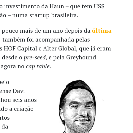
ro investimento da Haun – que tem US$
tão – numa startup brasileira.
m pouco mais de um ano depois da
última
 também foi acompanhada pelas
 HOF Capital e Alter Global, que já eram
a desde o
pre-seed
, e pela Greyhound
u agora no
cap table
.
pelo
ense Davi
lhou seis anos
do a criação
utos –
 da