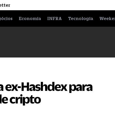
etter
ócios
Economia
INFRA
Tecnologia
Weeke
ta ex-Hashdex para
e cripto