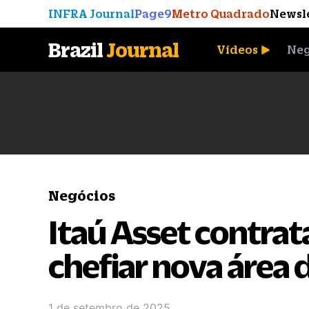
INFRA Journal
Page9
Metro Quadrado
Newsl
Brazil
Journal
Vídeos
Neg
A Moeda que Vingou
Negócios
Itaú Asset contra
chefiar nova área d
1 de setembro de 2025