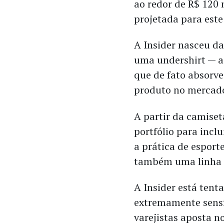
ao redor de R$ 120 
projetada para este
A Insider nasceu da
uma undershirt — a
que de fato absorve
produto no mercado,
A partir da camiset
portfólio para incl
a prática de esport
também uma linha 
A Insider está ten
extremamente sensí
varejistas aposta n