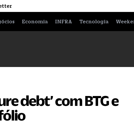
etter
ócios
Economia
INFRA
Tecnologia
Weeke
ure debt’ com BTG e
fólio