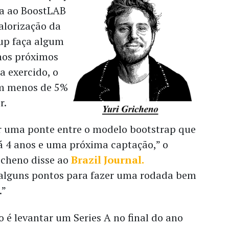
ia ao BoostLAB
alorização da
tup faça algum
 nos próximos
a exercido, o
om menos de 5%
er.
er uma ponte entre o modelo bootstrap que
 4 anos e uma próxima captação,” o
icheno disse ao
Brazil Journal.
alguns pontos para fazer uma rodada bem
.”
o é levantar um Series A no final do ano