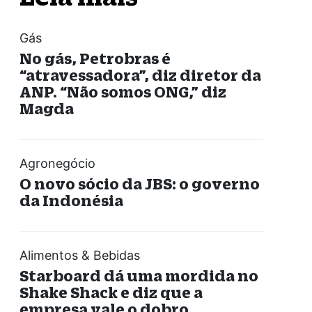
Gás
No gás, Petrobras é
“atravessadora”, diz diretor da
ANP. “Não somos ONG,” diz
Magda
Agronegócio
O novo sócio da JBS: o governo
da Indonésia
Alimentos & Bebidas
Starboard dá uma mordida no
Shake Shack e diz que a
empresa vale o dobro