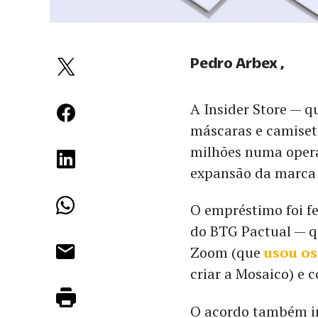
Pedro Arbex
A Insider Store — 
máscaras e camiseta
milhões numa opera
expansão da marca d
O empréstimo foi fe
do BTG Pactual — q
Zoom (que
usou os
criar a Mosaico) e 
O acordo também i