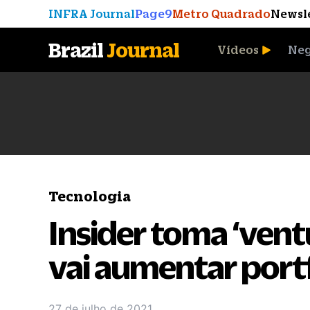
INFRA Journal
Page9
Metro Quadrado
Newsl
Brazil
Journal
Vídeos
Neg
A Moeda que Vingou
Tecnologia
Insider toma ‘vent
vai aumentar port
27 de julho de 2021